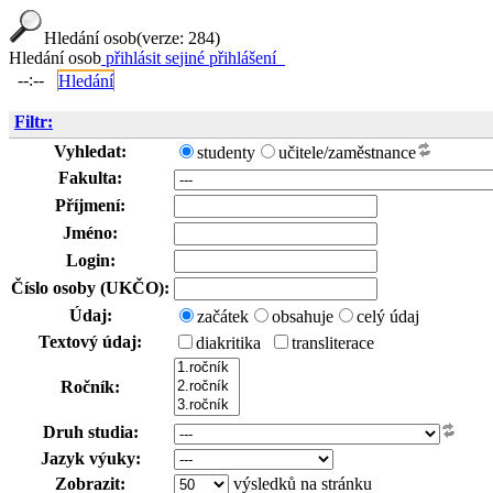
Hledání osob
(verze: 284)
Hledání osob
přihlásit se
jiné přihlášení
--:--
Hledání
Filtr:
Vyhledat:
studenty
učitele/zaměstnance
Fakulta:
Příjmení:
Jméno:
Login:
Číslo osoby (UKČO):
Údaj:
začátek
obsahuje
celý údaj
Textový údaj:
diakritika
transliterace
Ročník:
Druh studia:
Jazyk výuky:
Zobrazit:
výsledků na stránku