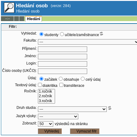
Hledání osob
(verze: 284)
Hledání osob
--:--
Hledání
Filtr:
Vyhledat:
studenty
učitele/zaměstnance
Fakulta:
Příjmení:
Jméno:
Login:
Číslo osoby (UKČO):
Údaj:
začátek
obsahuje
celý údaj
Textový údaj:
diakritika
transliterace
Ročník:
Druh studia:
Jazyk výuky:
Zobrazit:
výsledků na stránku