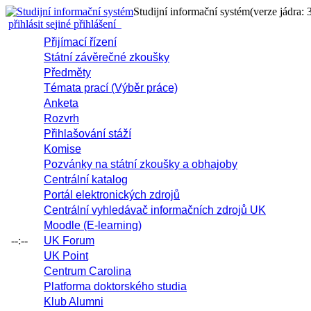
Studijní informační systém
(verze jádra: 
přihlásit se
jiné přihlášení
Přijímací řízení
Státní závěrečné zkoušky
Předměty
Témata prací (Výběr práce)
Anketa
Rozvrh
Přihlašování stáží
Komise
Pozvánky na státní zkoušky a obhajoby
Centrální katalog
Portál elektronických zdrojů
Centrální vyhledávač informačních zdrojů UK
Moodle (E-learning)
--:--
UK Forum
UK Point
Centrum Carolina
Platforma doktorského studia
Klub Alumni