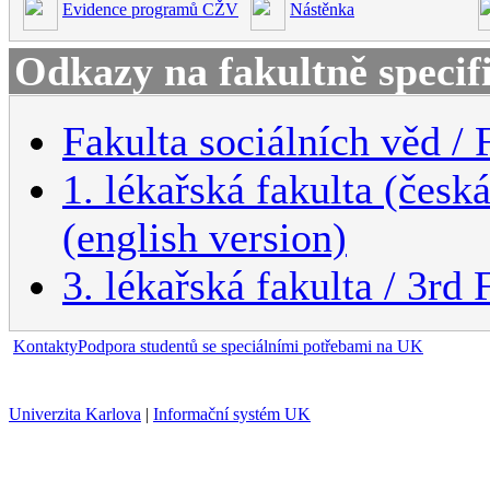
Evidence programů CŽV
Nástěnka
Odkazy na fakultně specif
Fakulta sociálních věd / 
1. lékařská fakulta (česk
(english version)
3. lékařská fakulta / 3rd
Kontakty
Podpora studentů se speciálními potřebami na UK
Univerzita Karlova
|
Informační systém UK