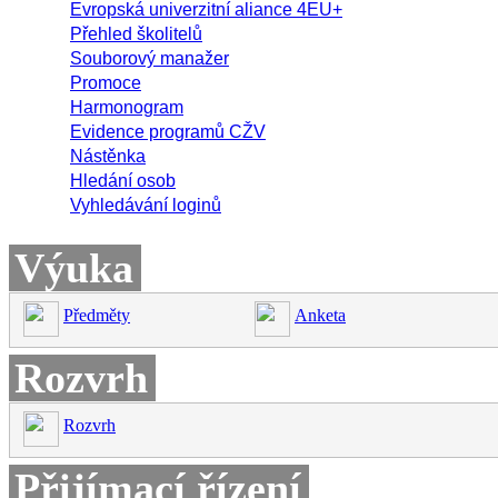
Evropská univerzitní aliance 4EU+
Přehled školitelů
Souborový manažer
Promoce
Harmonogram
Evidence programů CŽV
Nástěnka
Hledání osob
Vyhledávání loginů
Výuka
Předměty
Anketa
Rozvrh
Rozvrh
Přijímací řízení