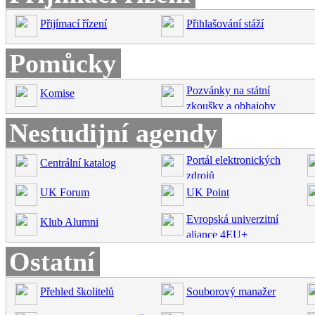
Přijímací řízení
Přihlašování stáží
Pomůcky
Pozvánky na státní
Komise
zkoušky a obhajoby
Nestudijní agendy
Portál elektronických
Centrální katalog
zdrojů
UK Forum
UK Point
Evropská univerzitní
Klub Alumni
aliance 4EU+
Ostatní
Přehled školitelů
Souborový manažer