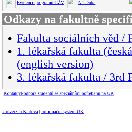
Evidence programů CŽV
Nástěnka
Odkazy na fakultně specif
Fakulta sociálních věd / 
1. lékařská fakulta (česk
(english version)
3. lékařská fakulta / 3rd
Kontakty
Podpora studentů se speciálními potřebami na UK
Univerzita Karlova
|
Informační systém UK