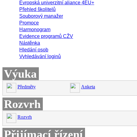
Evropská univerzitní aliance 4EU+
Přehled školitelů
Souborový manažer
Promoce
Harmonogram
Evidence programů CŽV
Nástěnka
Hledání osob
Vyhledávání loginů
Výuka
Předměty
Anketa
Rozvrh
Rozvrh
Přijímací řízení