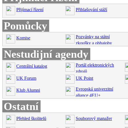
Přijímací řízení
Přihlašování stáží
Pomůcky
Pozvánky na státní
Komise
zkoušky a obhajoby
Nestudijní agendy
Portál elektronických
Centrální katalog
zdrojů
UK Forum
UK Point
Evropská univerzitní
Klub Alumni
aliance 4EU+
Ostatní
Přehled školitelů
Souborový manažer