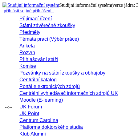
Studijní informační systém
(verze jádra: 
přihlásit se
jiné přihlášení
Přijímací řízení
Státní závěrečné zkoušky
Předměty
Témata prací (Výběr práce)
Anketa
Rozvrh
Přihlašování stáží
Komise
Pozvánky na státní zkoušky a obhajoby
Centrální katalog
Portál elektronických zdrojů
Centrální vyhledávač informačních zdrojů UK
Moodle (E-learning)
--:--
UK Forum
UK Point
Centrum Carolina
Platforma doktorského studia
Klub Alumni