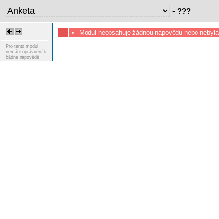
-
???
Modul neobsahuje žádnou nápovědu nebo nebyla
Pro tento modul
nemáte oprávnění k
žádné nápovědě