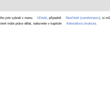
ého jste vybrali v menu
Učitelé
, případně
Neučitelé (zaměstnanci)
, si m
které máte právo dělat, naleznete v kapitole
Adresářová struktura
.