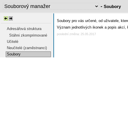
-
Soubory
Soubory pro vás určené, od uživatele, kter
Význam jednotlivých ikonek a popis akcí, 
Adresářová struktura
poslední změna: 25.05.2017
Stáhni zkomprimované
Učitelé
Neučitelé (zaměstnanci)
Soubory