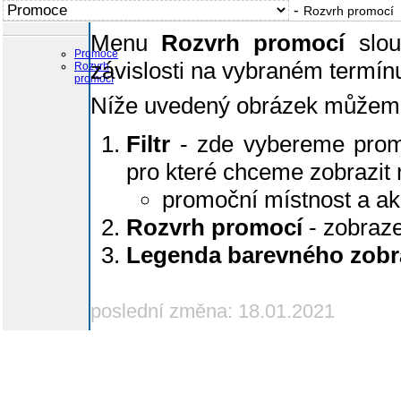
-
Rozvrh promocí
Menu
Rozvrh promocí
slou
Promoce
závislosti na vybraném termín
Rozvrh
promocí
Níže uvedený obrázek můžeme r
Filtr
- zde vybereme promo
pro které chceme zobrazit 
promoční místnost a ak
Rozvrh promocí
- zobraze
Legenda barevného zobr
poslední změna: 18.01.2021