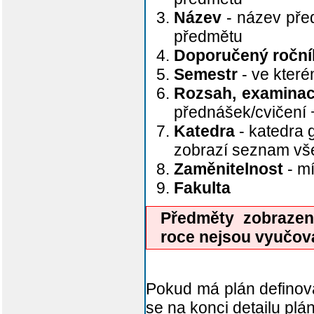
Název
- název před
předmětu
Doporučený roční
Semestr
- ve kter
Rozsah, examina
přednášek/cvičení
Katedra
- katedra 
zobrazí seznam v
Zaměnitelnost
- mí
Fakulta
Předměty zobraze
roce nejsou vyučov
Pokud má plán definov
se na konci detailu plá