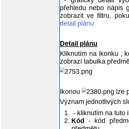
- grafický detail vy
přehledu nebo nápis gr
zobrazit ve filtru, po
detail plánu
Detail plánu
Kliknutím na ikonku
, 
zobrazí tabulka předmě
Ikonou
lze 
Význam jednotlivých sl
- kliknutím na tuto
Kód
- kód předmě
předmětu