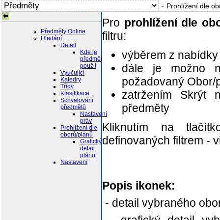
-
Prohlížení dle o
Pro
prohlížení dle ob
Předměty Online
filtru:
Hledání...
Detail
Kde je
výběrem z nabídky
předmět
dále je možno n
použit
Vyučující
požadovaný Obor/p
Katedry
Třídy
zatržením Skrýt 
Klasifikace
Schvalování
předměty
předmětů
Nastavení
práv
Kliknutím na tlačí
Prohlížení dle
oborů/plánů
definovaných filtrem - 
Grafický
detail
plánu
Nastavení
Popis ikonek:
- detail vybraného obo