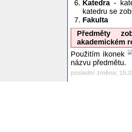
Katedra
- kate
katedru se zo
Fakulta
Předměty zo
akademickém r
Použitím ikonek
názvu předmětu.
poslední změna: 15.