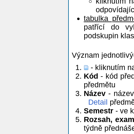
kliknutím 
odpovídají
tabulka předmě
patřící do vy
podskupin klasi
Význam jednotlivý
- kliknutím n
Kód
- kód před
předmětu
Název
- název
Detail
předmě
Semestr
- ve 
Rozsah, exam
týdně přednáš