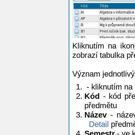
Kliknutím na iko
zobrazí tabulka př
Význam jednotlivý
- kliknutím na
Kód
- kód pře
předmětu
Název
- název
Detail
předmě
Semestr
- ve 