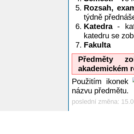
Rozsah, exa
týdně přednáš
Katedra
- kat
katedru se zo
Fakulta
Předměty z
akademickém r
Použitím ikonek
názvu předmětu.
poslední změna: 15.