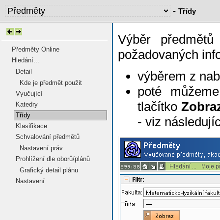
-
Třídy
Výběr předmětů 
Předměty Online
požadovaných infor
Hledání...
Detail
výběrem z nab
Kde je předmět použit
poté můžeme
Vyučující
tlačítko
Zobra
Katedry
Třídy
- viz následují
Klasifikace
Schvalování předmětů
Nastavení práv
Prohlížení dle oborů/plánů
Grafický detail plánu
Nastavení