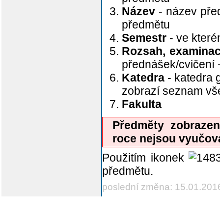
Název
- název před
předmětu
Semestr
- ve kter
Rozsah, examina
přednášek/cvičení
Katedra
- katedra 
zobrazí seznam v
Fakulta
Předměty zobraze
roce nejsou vyučov
Použitím ikonek
předmětu.
poslední změna: 15.01.201