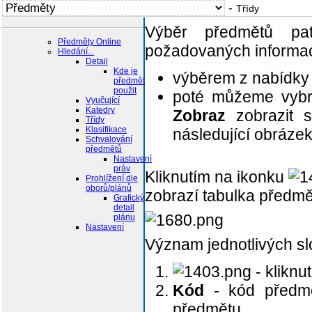
-
Třídy
Výběr předmětů pa
Předměty Online
požadovaných informací 
Hledání...
Detail
Kde je
výběrem z nabídky
předmět
použit
poté můžeme vybr
Vyučující
Katedry
Zobraz
zobrazit s
Třídy
Klasifikace
následující obráze
Schvalování
předmětů
Nastavení
práv
Kliknutím na ikonku
Prohlížení dle
oborů/plánů
zobrazí tabulka předmět
Grafický
detail
plánu
Nastavení
Význam jednotlivých sl
- kliknu
Kód
- kód předmě
předmětu