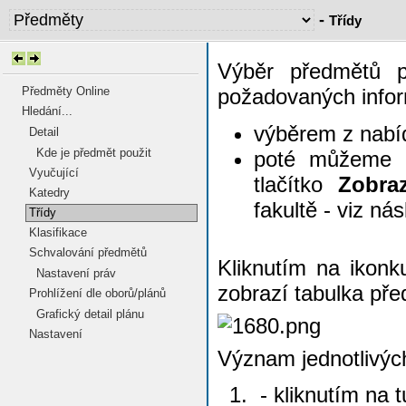
-
Třídy
Výběr předmětů p
Předměty Online
požadovaných inform
Hledání...
výběrem z nabí
Detail
Kde je předmět použit
poté můžeme 
Vyučující
tlačítko
Zobra
Katedry
fakultě - viz ná
Třídy
Klasifikace
Schvalování předmětů
Kliknutím na ikon
Nastavení práv
zobrazí tabulka pře
Prohlížení dle oborů/plánů
Grafický detail plánu
Nastavení
Význam jednotlivýc
- kliknutím na 