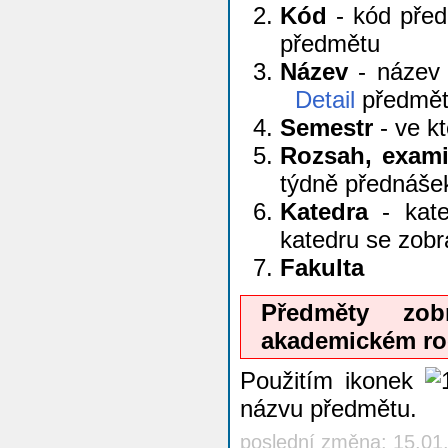
Kód
- kód před
předmětu
Název
- název 
Detail
předmě
Semestr
- ve k
Rozsah, exam
týdně přednáše
Katedra
- kate
katedru se zob
Fakulta
Předměty zo
akademickém ro
Použitím ikonek
názvu předmětu.
poslední změna: 15.01