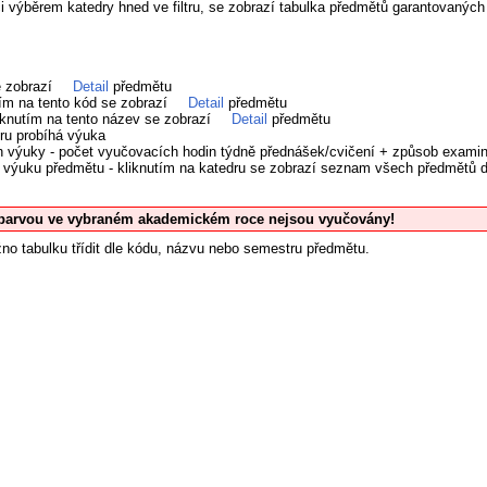
či výběrem katedry hned ve filtru, se zobrazí tabulka předmětů garantovanýc
e zobrazí
Detail
předmětu
tím na tento kód se zobrazí
Detail
předmětu
iknutím na tento název se zobrazí
Detail
předmětu
ru probíhá výuka
h výuky - počet vyučovacích hodin týdně přednášek/cvičení + způsob exami
cí výuku předmětu - kliknutím na katedru se zobrazí seznam všech předmětů
barvou ve vybraném akademickém roce nejsou vyučovány!
no tabulku třídit dle kódu, názvu nebo semestru předmětu.