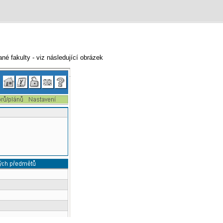
é fakulty - viz následující obrázek