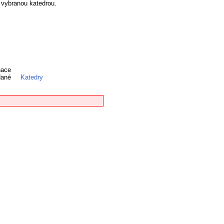
h vybranou katedrou.
nace
 dané
Katedry