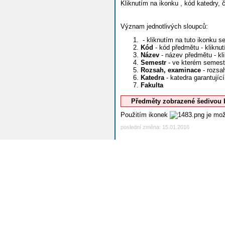
Kliknutím na ikonku
, kód katedry, 
Význam jednotlivých sloupců:
- kliknutím na tuto ikonku s
Kód
- kód předmětu - kliknu
Název
- název předmětu - kl
Semestr
- ve kterém semest
Rozsah, examinace
- rozsa
Katedra
- katedra garantují
Fakulta
Předměty zobrazené šedivou 
Použitím ikonek
je mož
poslední změna: 15.01.2016