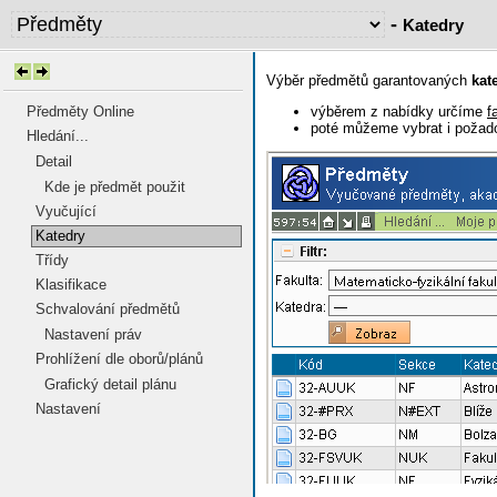
-
Katedry
Výběr předmětů garantovaných
kat
výběrem z nabídky určíme
f
Předměty Online
poté můžeme vybrat i poža
Hledání...
Detail
Kde je předmět použit
Vyučující
Katedry
Třídy
Klasifikace
Schvalování předmětů
Nastavení práv
Prohlížení dle oborů/plánů
Grafický detail plánu
Nastavení