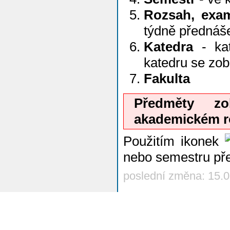
Rozsah, exa
týdně přednáš
Katedra
- kat
katedru se zo
Fakulta
Předměty z
akademickém r
Použitím ikonek
nebo semestru př
poslední změna: 15.