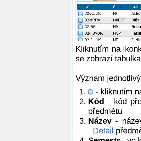
Kliknutím na iko
se zobrazí tabulk
Význam jednotlivý
- kliknutím n
Kód
- kód pře
předmětu
Název
- název
Detail
předmě
Semestr
- ve 