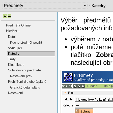
-
Katedry
Výběr předmětů
Předměty Online
požadovaných infor
Hledání...
Detail
výběrem z nab
Kde je předmět použit
poté můžeme 
Vyučující
tlačítko
Zobr
Katedry
Třídy
následující ob
Klasifikace
Schvalování předmětů
Nastavení práv
Prohlížení dle oborů/plánů
Grafický detail plánu
Nastavení