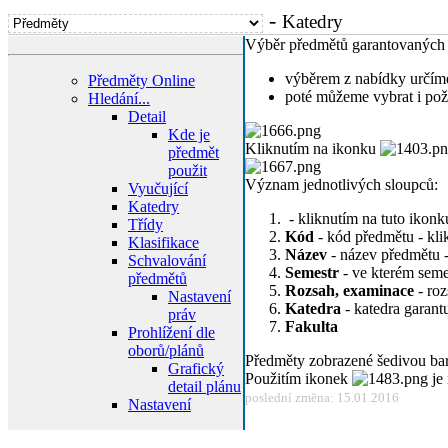
-
Katedry
Výběr předmětů garantovanýc
výběrem z nabídky určí
Předměty Online
poté můžeme vybrat i p
Hledání...
Detail
Kde je
Kliknutím na ikonku
předmět
použit
Význam jednotlivých sloupců:
Vyučující
Katedry
- kliknutím na tuto ikonk
Třídy
Kód
- kód předmětu - kli
Klasifikace
Název
- název předmětu -
Schvalování
Semestr
- ve kterém seme
předmětů
Rozsah, examinace
- roz
Nastavení
Katedra
- katedra garant
práv
Fakulta
Prohlížení dle
oborů/plánů
Předměty zobrazené šedivou b
Grafický
Použitím ikonek
je 
detail plánu
poslední změna: 15.01.2016
Nastavení