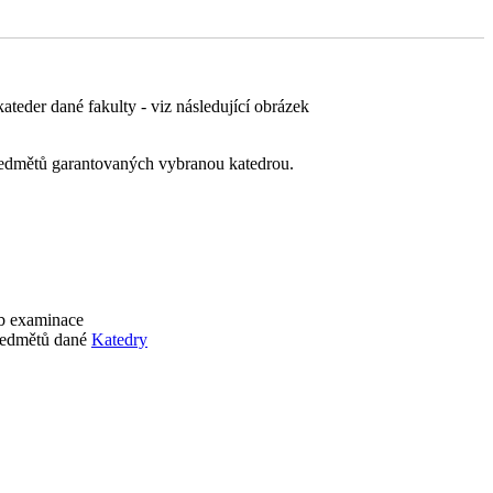
ateder dané fakulty - viz následující obrázek
 předmětů garantovaných vybranou katedrou.
ob examinace
předmětů dané
Katedry