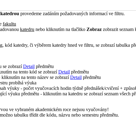
h
katedrou
provedeme zadáním požadovaných informací ve filtru.
me
fakultu
ožadovanou
katedru
nebo kliknutím na tlačítko
Zobraz
zobrazit seznam k
, kód katedry, či výběrem katedry hned ve filtru, se zobrazí tabulka
u se zobrazí
Detail
předmětu
knutím na tento kód se zobrazí
Detail
předmětu
 kliknutím na tento název se zobrazí
Detail
předmětu
stru probíhá výuka
sah výuky - počet vyučovacích hodin týdně přednášek/cvičení + způs
ující výuku předmětu - kliknutím na katedru se zobrazí seznam všech 
arvou ve vybraném akademickém roce nejsou vyučovány!
možno tabulku třídit dle kódu, názvu nebo semestru předmětu.