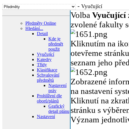
-
Vyučující
Volba
Vyučující
zvolené fakulty s
Předměty Online
Hledání...
Detail
Kde je
Kliknutím na ik
předmět
použit
otevřeme stránku
Vyučující
Katedry
seznam jeho pře
Třídy
Klasifikace
Schvalování
Zobrazené inform
předmětů
Nastavení
na nastavení sys
práv
Prohlížení dle
Kliknutí na zkra
oborů/plánů
Grafický
stránku s výběr
detail plánu
Nastavení
Význam jednotli