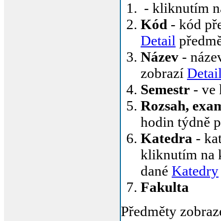
- kliknutím n
Kód
- kód pře
Detail
předmě
Název
- název
zobrazí
Detai
Semestr
- ve
Rozsah, exa
hodin týdně 
Katedra
- ka
kliknutím na 
dané
Katedry
Fakulta
Předměty zobraz