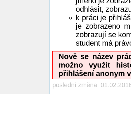
jméno je zobraz
odhlásit, zobraz
k práci je přihlá
je zobrazeno mo
zobrazují se kom
student má prá
Nově se název prác
možno využít hist
přihlášení anonym vr
poslední změna: 01.02.201