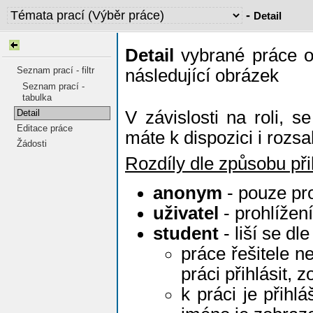
-
Detail
Detail
vybrané práce ob
Seznam prací - filtr
následující obrázek
Seznam prací -
tabulka
Detail
V závislosti na roli, s
Editace práce
máte k dispozici i rozs
Žádosti
Rozdíly dle způsobu při
anonym
- pouze pro
uživatel
- prohlížen
student
- liší se dle
práce řešitele 
práci přihlásit,
k práci je přihl