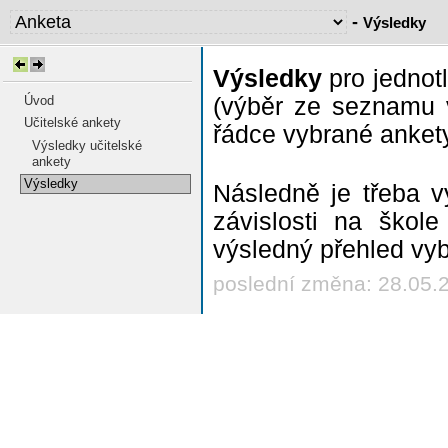
-
Výsledky
Výsledky
pro jednot
Úvod
(výběr ze seznamu v
Učitelské ankety
řádce vybrané anket
Výsledky učitelské
ankety
Výsledky
Následně je třeba vy
závislosti na škol
výsledný přehled vyb
poslední změna: 28.05.