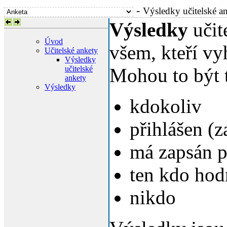
-
Výsledky učitelské a
Výsledky
učit
Úvod
všem, kteří vy
Učitelské ankety
Výsledky
učitelské
Mohou to být t
ankety
Výsledky
kdokoliv
přihlášen (
má zapsán 
ten kdo hod
nikdo