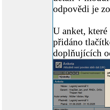
odpovědi je z
U anket, které
přidáno tlačít
doplňujících 