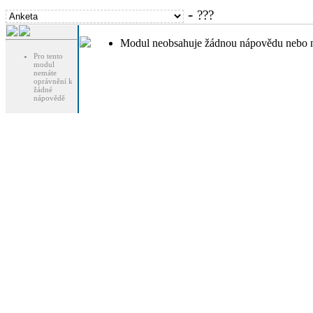
-
???
Modul neobsahuje žádnou nápovědu nebo n
Pro tento
modul
nemáte
oprávnění k
žádné
nápovědě