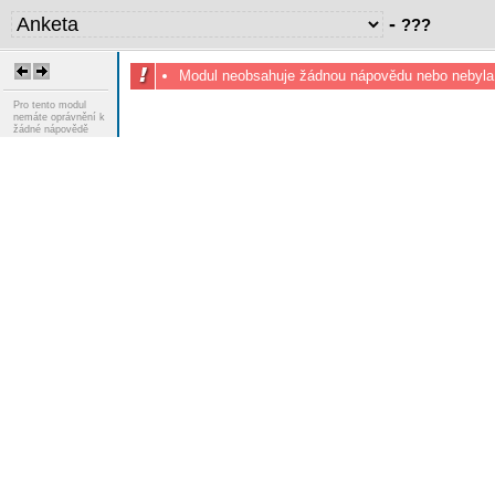
-
???
Modul neobsahuje žádnou nápovědu nebo nebyla
Pro tento modul
nemáte oprávnění k
žádné nápovědě