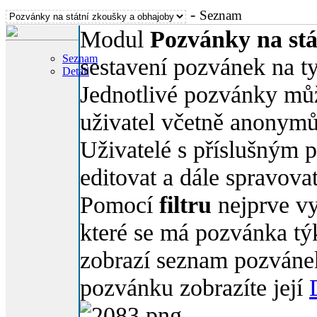
-
Seznam
Modul
Pozvánky na stá
Seznam
sestavení pozvánek na ty
Detail
Jednotlivé pozvánky můž
uživatel včetně anonymů
Uživatelé s příslušným
editovat a dále spravovat
Pomocí
filtru
nejprve vyb
které se má pozvánka týk
zobrazí seznam pozvánek
pozvánku zobrazíte její