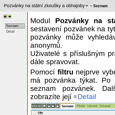
-
Seznam
Modul
Pozvánky na st
Seznam
sestavení pozvánek na tyt
Detail
pozvánky může vyhledáva
anonymů.
Uživatelé s příslušným p
dále spravovat.
Pomocí
filtru
nejprve vybe
má pozvánka týkat. Po k
seznam pozvánek. Dalš
zobrazíte její
Detail