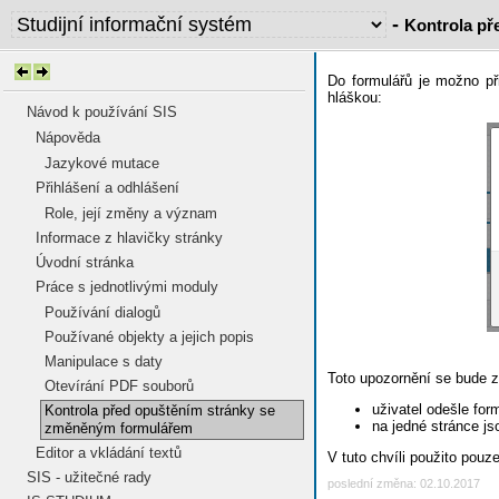
-
Kontrola př
Do formulářů je možno při
hláškou:
Návod k používání SIS
Nápověda
Jazykové mutace
Přihlášení a odhlášení
Role, její změny a význam
Informace z hlavičky stránky
Úvodní stránka
Práce s jednotlivými moduly
Používání dialogů
Používané objekty a jejich popis
Manipulace s daty
Toto upozornění se bude zo
Otevírání PDF souborů
uživatel odešle for
Kontrola před opuštěním stránky se
na jedné stránce js
změněným formulářem
Editor a vkládání textů
V tuto chvíli použito pou
SIS - užitečné rady
poslední změna: 02.10.2017