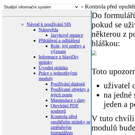
-
Kontrola před opušt
Do formulářů
pokud se uži
Návod k používání SIS
Nápověda
některou z p
Jazykové mutace
Přihlášení a odhlášení
hláškou:
Role, její změny a
význam
Informace z hlavičky
stránky
Úvodní stránka
Toto upozorn
Práce s jednotlivými
moduly
uživatel 
Používání dialogů
Používané objekty a
na jedné 
jejich popis
Manipulace s daty
jeden a p
Otevírání PDF
souborů
Kontrola před
V tuto chvíl
opuštěním stránky se
modulů bude 
změněným
formulářem