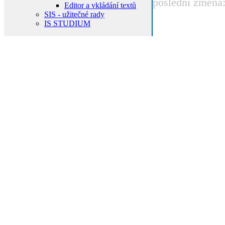
poslední změna
Editor a vkládání textů
SIS - užitečné rady
IS STUDIUM