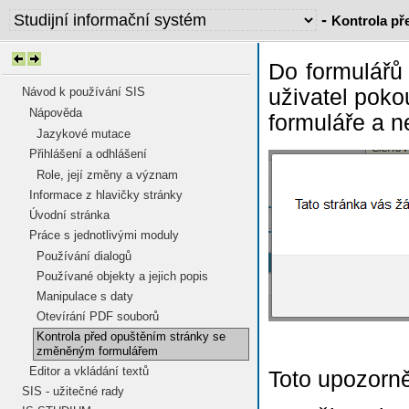
-
Kontrola př
Do formulářů 
Návod k používání SIS
uživatel poko
Nápověda
formuláře a n
Jazykové mutace
Přihlášení a odhlášení
Role, její změny a význam
Informace z hlavičky stránky
Úvodní stránka
Práce s jednotlivými moduly
Používání dialogů
Používané objekty a jejich popis
Manipulace s daty
Otevírání PDF souborů
Kontrola před opuštěním stránky se
změněným formulářem
Editor a vkládání textů
Toto upozorně
SIS - užitečné rady