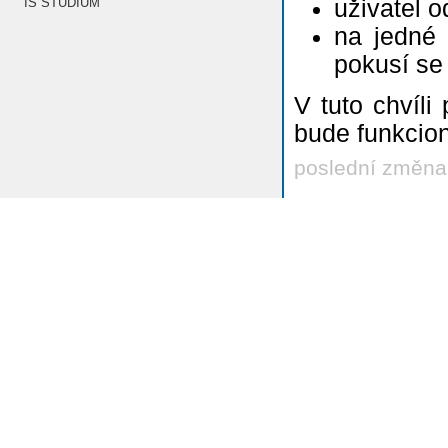
uživatel o
IS STUDIUM
na jedné 
pokusí se
V tuto chvíl
bude funkcion
poslední změna