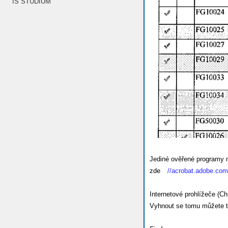
IS STUDIUM
Jediné ověřené programy n
zde
//acrobat.adobe.com
Internetové prohlížeče (C
Vyhnout se tomu můžete ta