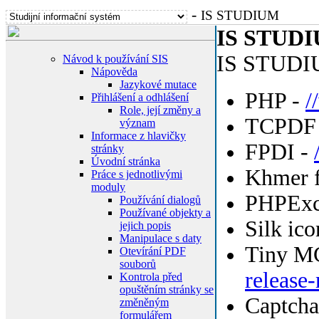
-
IS STUDIUM
IS STUDIU
IS STUDIU
Návod k používání SIS
Nápověda
Jazykové mutace
PHP -
/
Přihlášení a odhlášení
Role, její změny a
TCPDF
význam
Informace z hlavičky
FPDI -
stránky
Úvodní stránka
Khmer f
Práce s jednotlivými
moduly
PHPExc
Používání dialogů
Používané objekty a
Silk ico
jejich popis
Manipulace s daty
Tiny M
Otevírání PDF
souborů
release
Kontrola před
opuštěním stránky se
Captcha
změněným
formulářem