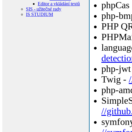
phpCas
Editor a vkládání textů
SIS - užitečné rady
php-bm
IS STUDIUM
PHP QR
PHPMai
languag
detectio
php-jwt
Twig -
php-amq
Simple
//githu
symfony