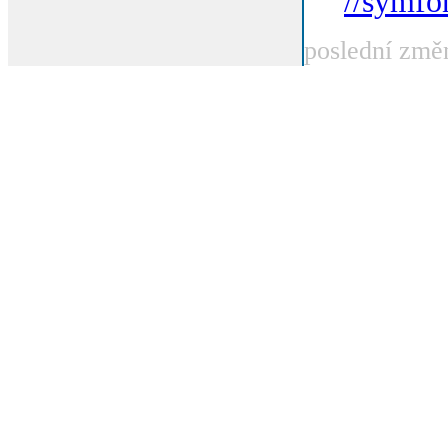
//symfo
poslední změ