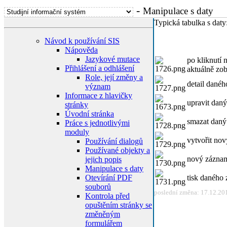
-
Manipulace s daty
Typická tabulka s daty
Návod k používání SIS
Nápověda
Jazykové mutace
po kliknutí 
Přihlášení a odhlášení
aktuálně zob
Role, její změny a
detail dané
význam
Informace z hlavičky
upravit dan
stránky
Úvodní stránka
smazat dan
Práce s jednotlivými
moduly
vytvořit no
Používání dialogů
Používané objekty a
nový zázna
jejich popis
Manipulace s daty
Otevírání PDF
tisk daného
souborů
poslední změna: 17.12.20
Kontrola před
opuštěním stránky se
změněným
formulářem