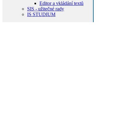
Editor a vkládání textů
SIS - užitečné rady
IS STUDIUM