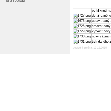
IS STUDIUM
po kliknutí n
detail danéh
upravit daný
smazat daný
vytvořit nov
nový zázna
tisk daného
poslední změna: 17.12.2015