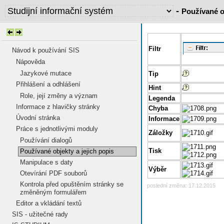
-
Používané ob
Filtr
Návod k používání SIS
Nápověda
Jazykové mutace
Tip
Přihlášení a odhlášení
Hint
Role, její změny a význam
Legenda
Informace z hlavičky stránky
Chyba
Úvodní stránka
Informace
Práce s jednotlivými moduly
Záložky
Používání dialogů
Tisk
Používané objekty a jejich popis
Manipulace s daty
Výběr
Otevírání PDF souborů
Kontrola před opuštěním stránky se
poslední změna: 17.12.2015
změněným formulářem
Editor a vkládání textů
SIS - užitečné rady