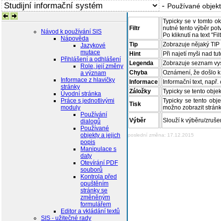
-
Používané objekty
Typick
Filtr
podmíne
Návod k používání SIS
Po klik
Nápověda
Zobraz
Jazykové
Tip
daného
mutace
Přihlášení a odhlášení
Hint
Při na
Role, její změny
Legenda
Zobraz
a význam
Chyba
Oznáme
Informace z hlavičky
stránky
Informace
Inform
Úvodní stránka
Záložky
Typick
Práce s jednotlivými
moduly
Typick
Tisk
Používání
zobrazu
dialogů
Používané
Výběr
Slouží
objekty a jejich
popis
poslední změna: 17.12.2015
Manipulace s
daty
Otevírání PDF
souborů
Kontrola před
opuštěním
stránky se
změněným
formulářem
Editor a vkládání textů
SIS - užitečné rady