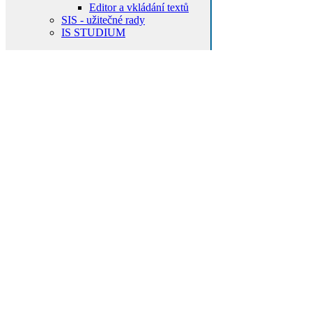
Editor a vkládání textů
SIS - užitečné rady
IS STUDIUM