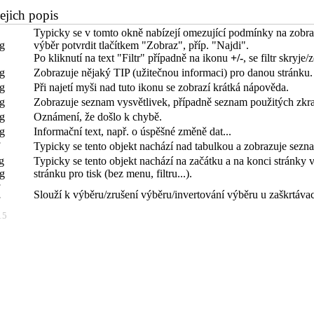
ejich popis
Typicky se v tomto okně nabízejí omezující podmínky na zobr
výběr potvrdit tlačítkem "Zobraz", příp. "Najdi".
Po kliknutí na text "Filtr" případně na ikonu
+/-
, se filtr skryje/
Zobrazuje nějaký TIP (užitečnou informaci) pro danou stránku. P
Při najetí myši nad tuto ikonu se zobrazí krátká nápověda.
Zobrazuje seznam vysvětlivek, případně seznam použitých zkra
Oznámení, že došlo k chybě.
Informační text, např. o úspěšné změně dat...
Typicky se tento objekt nachází nad tabulkou a zobrazuje sez
Typicky se tento objekt nachází na začátku a na konci stránky 
stránku pro tisk (bez menu, filtru...).
Slouží k výběru/zrušení výběru/invertování výběru u zaškrtáva
15