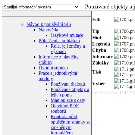
-
Používané objekty a j
Filtr
Návod k používání SIS
Nápověda
Tip
Jazykové mutace
Hint
Přihlášení a odhlášení
Legenda
Role, její změny a
Chyba
význam
Informace
Informace z hlavičky
stránky
Záložky
Úvodní stránka
Tisk
Práce s jednotlivými
moduly
Výběr
Používání dialogů
Používané objekty a
poslední změna: 17.12.20
jejich popis
Manipulace s daty
Otevírání PDF
souborů
Kontrola před
opuštěním stránky se
změněným
formulářem