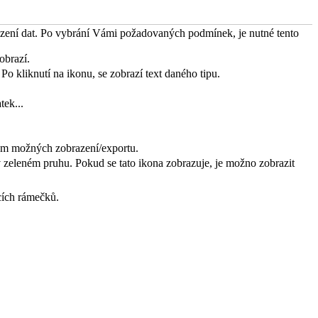
azení dat. Po vybrání Vámi požadovaných podmínek, je nutné tento
zobrazí.
o kliknutí na ikonu, se zobrazí text daného tipu.
tek...
nam možných zobrazení/exportu.
v zeleném pruhu. Pokud se tato ikona zobrazuje, je možno zobrazit
cích rámečků.