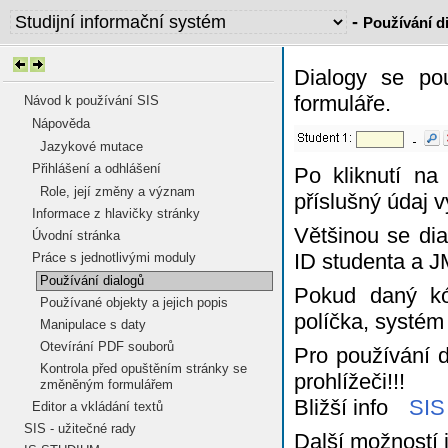
-
Používání d
Dialogy se pou
formuláře.
Návod k používání SIS
Nápověda
Jazykové mutace
Přihlášení a odhlášení
Po kliknutí na
Role, její změny a význam
příslušný údaj v
Informace z hlavičky stránky
Většinou se di
Úvodní stránka
ID studenta a 
Práce s jednotlivými moduly
Používání dialogů
Pokud daný kó
Používané objekty a jejich popis
políčka, systém
Manipulace s daty
Otevírání PDF souborů
Pro používání d
Kontrola před opuštěním stránky se
prohlížeči!!!
změněným formulářem
Bližší info
SIS 
Editor a vkládání textů
SIS - užitečné rady
Další možností 