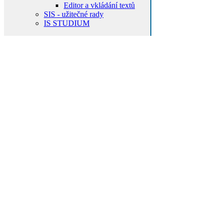
Editor a vkládání textů
SIS - užitečné rady
IS STUDIUM