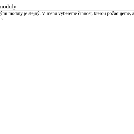
 moduly
tliými moduly je stejný. V menu vybereme činnost, kterou požadujeme,
15