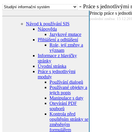
-
Práce s jednotlivými
Princip práce s jedno
poslední změna: 15.12.20
Návod k používání SIS
Nápověda
Jazykové mutace
Přihlášení a odhlášení
Role, její změny a
význam
Informace z hlavičky
stránky
Úvodní stránka
Práce s jednotlivými
moduly
Používání dialogů
Používané objekty a
jejich popis
Manipulace s daty
Otevírání PDF
souborů
Kontrola před
opuštěním stránky se
změněným
formulářem