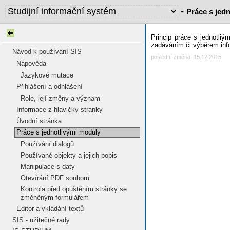
-
Práce s jed
Princip práce s jednotli
zadáváním či výběrem inf
Návod k používání SIS
poslední změna: 15.12.2015
Nápověda
Jazykové mutace
Přihlášení a odhlášení
Role, její změny a význam
Informace z hlavičky stránky
Úvodní stránka
Práce s jednotlivými moduly
Používání dialogů
Používané objekty a jejich popis
Manipulace s daty
Otevírání PDF souborů
Kontrola před opuštěním stránky se
změněným formulářem
Editor a vkládání textů
SIS - užitečné rady