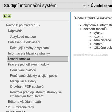
-
Úvodní strá
Úvodní stránka je rozvržena
chybová a informati
Návod k používání SIS
seznam modulů:
Nápověda
výuka
rozvrh
Jazykové mutace
administace
Přihlášení a odhlášení
ostatní
užitečné od
Role, její změny a význam
Informace z hlavičky stránky
poslední změna: 15.12.2015
Úvodní stránka
Práce s jednotlivými moduly
Používání dialogů
Používané objekty a jejich popis
Manipulace s daty
Otevírání PDF souborů
Kontrola před opuštěním stránky se
změněným formulářem
Editor a vkládání textů
SIS - užitečné rady