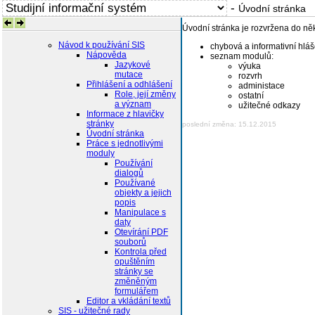
-
Úvodní stránka
Úvodní stránka je rozvržena do někol
Návod k používání SIS
chybová a informativní hláš
Nápověda
seznam modulů:
Jazykové
výuka
mutace
rozvrh
Přihlášení a odhlášení
administace
Role, její změny
ostatní
a význam
užitečné odkazy
Informace z hlavičky
stránky
poslední změna: 15.12.2015
Úvodní stránka
Práce s jednotlivými
moduly
Používání
dialogů
Používané
objekty a jejich
popis
Manipulace s
daty
Otevírání PDF
souborů
Kontrola před
opuštěním
stránky se
změněným
formulářem
Editor a vkládání textů
SIS - užitečné rady