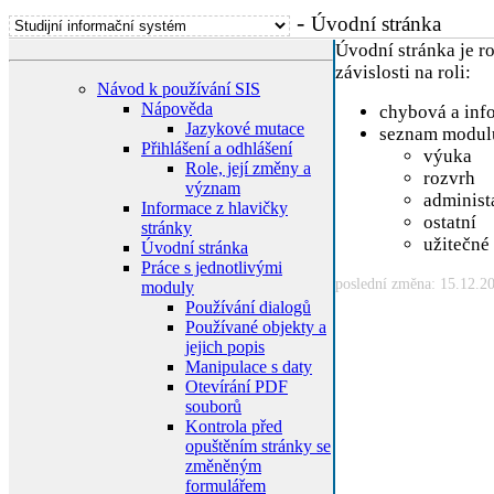
-
Úvodní stránka
Úvodní stránka je r
závislosti na roli:
Návod k používání SIS
Nápověda
chybová a info
Jazykové mutace
seznam modul
Přihlášení a odhlášení
výuka
Role, její změny a
rozvrh
význam
administ
Informace z hlavičky
ostatní
stránky
užitečné
Úvodní stránka
Práce s jednotlivými
poslední změna: 15.12.2
moduly
Používání dialogů
Používané objekty a
jejich popis
Manipulace s daty
Otevírání PDF
souborů
Kontrola před
opuštěním stránky se
změněným
formulářem