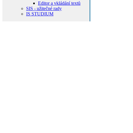
Editor a vkládání textů
SIS - užitečné rady
IS STUDIUM