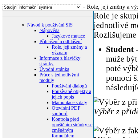
-
Role, její změny a v
Role je skup
jednotlivé m
Návod k používání SIS
Nápověda
Rozlišujeme 
Jazykové mutace
Přihlášení a odhlášení
Role, její změny a
Student
-
význam
může být
Informace z hlavičky
stránky
poté výbě
Úvodní stránka
Práce s jednotlivými
pomocí š
moduly
následují
Používání dialogů
Používané objekty a
jejich popis
Manipulace s daty
Otevírání PDF
Výběr z přid
souborů
Kontrola před
opuštěním stránky se
změněným
formulářem