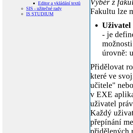
Výběr z fakul
Editor a vkládání textů
SIS - užitečné rady
Fakultu lze 
IS STUDIUM
Uživatel
- je defi
možnosti 
úrovně: u
Přidělovat r
které ve svo
učitele" nebo
v EXE aplika
uživatel prá
Každý uživat
přepínání me
přidělených r