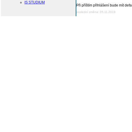
IS STUDIUM
Při příštím přihlášení bude mít def
poslední změna: 05.11.2019