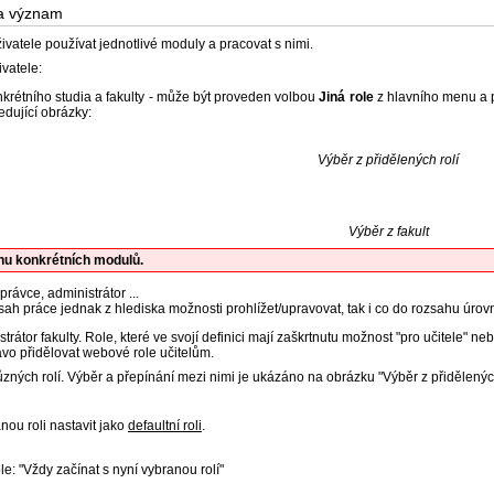
 a význam
ivatele používat jednotlivé moduly a pracovat s nimi.
ivatele:
nkrétního studia a fakulty - může být proveden volbou
Jiná role
z hlavního menu a p
edující obrázky:
Výběr z přidělených rolí
Výběr z fakult
ěhu konkrétních modulů.
správce, administrátor ...
sah práce jednak z hlediska možnosti prohlížet/upravovat, tak i co do rozsahu úrovně
rátor fakulty. Role, které ve svojí definici mají zaškrtnutu možnost "pro učitele" ne
vo přidělovat webové role učitelům.
ůzných rolí. Výběr a přepínání mezi nimi je ukázáno na obrázku "Výběr z přidělených
nou roli nastavit jako
defaultní roli
.
le: "Vždy začínat s nyní vybranou rolí"