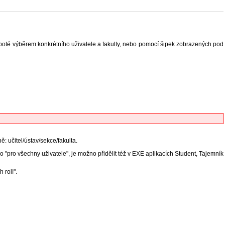
oté výběrem konkrétního uživatele a fakulty, nebo pomocí šipek zobrazených pod
: učitel/ústav/sekce/fakulta.
bo "pro všechny uživatele", je možno přidělit též v EXE aplikacích Student, Tajemník
 rolí".