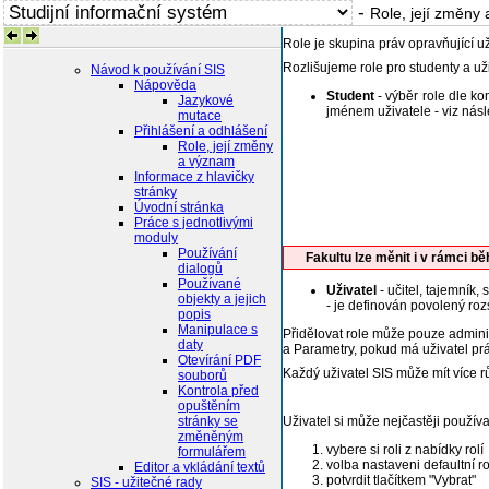
-
Role, její změny
Role je skupina práv opravňující už
Rozlišujeme role pro studenty a už
Návod k používání SIS
Nápověda
Student
- výběr role dle ko
Jazykové
jménem uživatele - viz násl
mutace
Přihlášení a odhlášení
Role, její změny
a význam
Informace z hlavičky
stránky
Úvodní stránka
Práce s jednotlivými
moduly
Používání
Fakultu lze měnit i v rámci b
dialogů
Používané
Uživatel
- učitel, tajemník, 
objekty a jejich
- je definován povolený roz
popis
Manipulace s
Přidělovat role může pouze administ
daty
a Parametry, pokud má uživatel prá
Otevírání PDF
Každý uživatel SIS může mít více r
souborů
Kontrola před
opuštěním
stránky se
Uživatel si může nejčastěji používa
změněným
vybere si roli z nabídky rolí
formulářem
volba nastaveni defaultní ro
Editor a vkládání textů
potvrdit tlačítkem "Vybrat"
SIS - užitečné rady