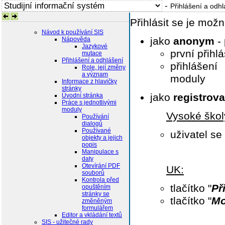
-
Přihlášení a odhl
Přihlásit se je mo
Návod k používání SIS
jako
anonym
-
Nápověda
Jazykové
první přih
mutace
Přihlášení a odhlášení
přihlášení
Role, její změny
a význam
moduly
Informace z hlavičky
stránky
jako
registrova
Úvodní stránka
Práce s jednotlivými
moduly
Vysoké ško
Používání
dialogů
Používané
uživatel se
objekty a jejich
popis
Manipulace s
daty
Otevírání PDF
UK:
souborů
Kontrola před
tlačítko "
Př
opuštěním
stránky se
tlačítko "
Mo
změněným
formulářem
Editor a vkládání textů
SIS - užitečné rady