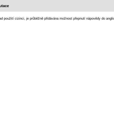
utace
ad použití cizinci, je průběžně přidávána možnost přepnutí nápovědy do angl