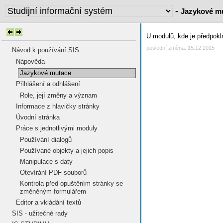
-
Jazykové m
U modulů, kde je předpokl
poslední změna: 15.12.2015
Návod k používání SIS
Nápověda
Jazykové mutace
Přihlášení a odhlášení
Role, její změny a význam
Informace z hlavičky stránky
Úvodní stránka
Práce s jednotlivými moduly
Používání dialogů
Používané objekty a jejich popis
Manipulace s daty
Otevírání PDF souborů
Kontrola před opuštěním stránky se
změněným formulářem
Editor a vkládání textů
SIS - užitečné rady