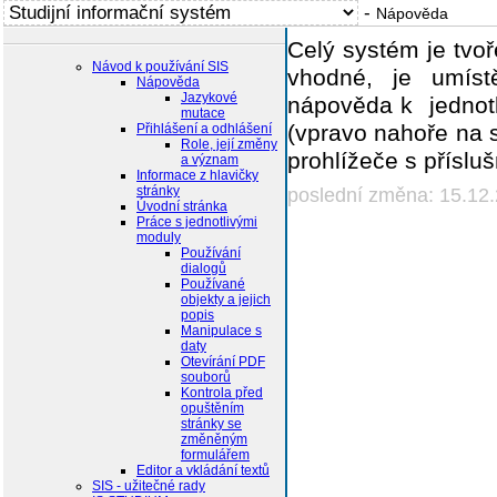
-
Nápověda
Celý systém je tvoře
Návod k používání SIS
vhodné, je umíst
Nápověda
Jazykové
nápověda k jednotl
mutace
(vpravo nahoře na s
Přihlášení a odhlášení
Role, její změny
prohlížeče s přísl
a význam
Informace z hlavičky
stránky
poslední změna: 15.12
Úvodní stránka
Práce s jednotlivými
moduly
Používání
dialogů
Používané
objekty a jejich
popis
Manipulace s
daty
Otevírání PDF
souborů
Kontrola před
opuštěním
stránky se
změněným
formulářem
Editor a vkládání textů
SIS - užitečné rady