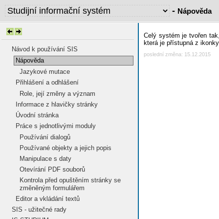
-
Nápověda
Celý systém je tvořen tak
která je přístupná z ikonky
Návod k používání SIS
poslední změna: 15.12.2015
Nápověda
Jazykové mutace
Přihlášení a odhlášení
Role, její změny a význam
Informace z hlavičky stránky
Úvodní stránka
Práce s jednotlivými moduly
Používání dialogů
Používané objekty a jejich popis
Manipulace s daty
Otevírání PDF souborů
Kontrola před opuštěním stránky se
změněným formulářem
Editor a vkládání textů
SIS - užitečné rady