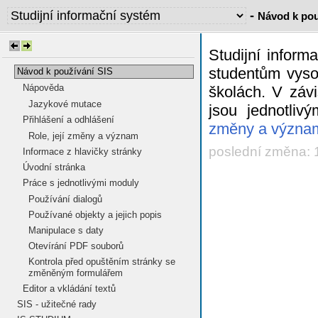
-
Návod k pou
Studijní infor
studentům vyso
Návod k používání SIS
Nápověda
školách. V závi
Jazykové mutace
jsou jednotliv
Přihlášení a odhlášení
změny a význa
Role, její změny a význam
poslední změna: 
Informace z hlavičky stránky
Úvodní stránka
Práce s jednotlivými moduly
Používání dialogů
Používané objekty a jejich popis
Manipulace s daty
Otevírání PDF souborů
Kontrola před opuštěním stránky se
změněným formulářem
Editor a vkládání textů
SIS - užitečné rady