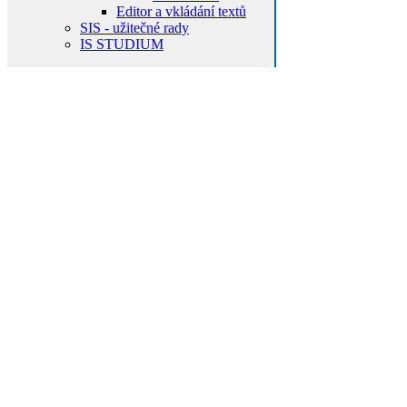
Editor a vkládání textů
SIS - užitečné rady
IS STUDIUM