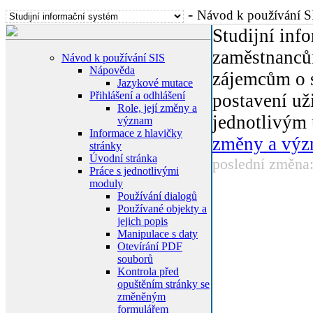
-
Návod k používání S
Studijní inf
zaměstnanců
Návod k používání SIS
Nápověda
zájemcům o s
Jazykové mutace
Přihlášení a odhlášení
postavení už
Role, její změny a
jednotlivým 
význam
Informace z hlavičky
změny a vý
stránky
Úvodní stránka
poslední změna
Práce s jednotlivými
moduly
Používání dialogů
Používané objekty a
jejich popis
Manipulace s daty
Otevírání PDF
souborů
Kontrola před
opuštěním stránky se
změněným
formulářem