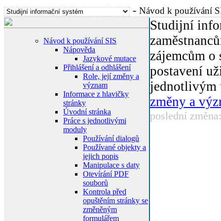
-
Návod k používání S
Studijní inf
zaměstnanců
Návod k používání SIS
Nápověda
zájemcům o s
Jazykové mutace
Přihlášení a odhlášení
postavení už
Role, její změny a
jednotlivým 
význam
Informace z hlavičky
změny a vý
stránky
Úvodní stránka
poslední změna
Práce s jednotlivými
moduly
Používání dialogů
Používané objekty a
jejich popis
Manipulace s daty
Otevírání PDF
souborů
Kontrola před
opuštěním stránky se
změněným
formulářem