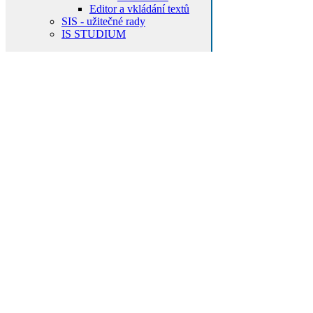
Editor a vkládání textů
SIS - užitečné rady
IS STUDIUM