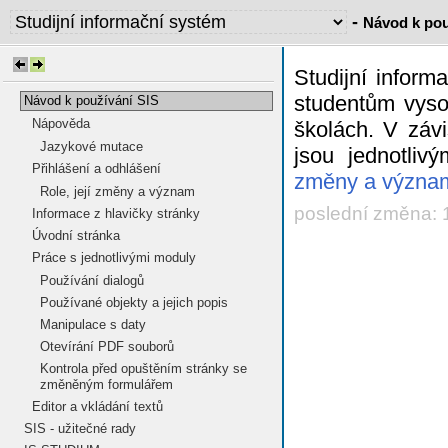
-
Návod k pou
Studijní infor
studentům vyso
Návod k používání SIS
Nápověda
školách. V závi
Jazykové mutace
jsou jednotliv
Přihlášení a odhlášení
změny a význa
Role, její změny a význam
poslední změna: 
Informace z hlavičky stránky
Úvodní stránka
Práce s jednotlivými moduly
Používání dialogů
Používané objekty a jejich popis
Manipulace s daty
Otevírání PDF souborů
Kontrola před opuštěním stránky se
změněným formulářem
Editor a vkládání textů
SIS - užitečné rady