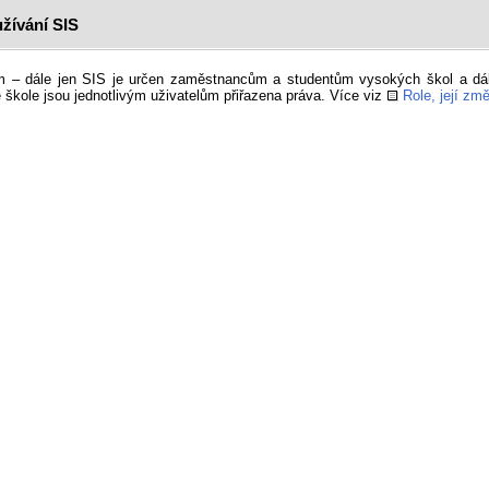
žívání SIS
ém – dále jen SIS je určen zaměstnancům a studentům vysokých škol a dá
 škole jsou jednotlivým uživatelům přiřazena práva. Více viz
Role, její z