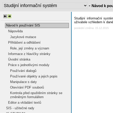
-
Návod k pou
Studijní informační syst
uživatele vzhledem k dané
Návod k používání SIS
poslední změna: 15.12.2015
Nápověda
Jazykové mutace
Přihlášení a odhlášení
Role, její změny a význam
Informace z hlavičky stránky
Úvodní stránka
Práce s jednotlivými moduly
Používání dialogů
Používané objekty a jejich popis
Manipulace s daty
Otevírání PDF souborů
Kontrola před opuštěním stránky se
změněným formulářem
Editor a vkládání textů
SIS - užitečné rady